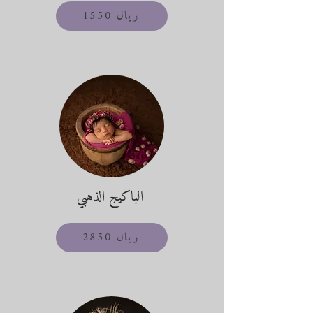
1550 ريال
الباكيج الذهبي
ريال 2850