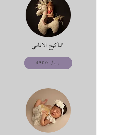
الباكيج الالماسي
4900 ريال