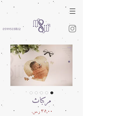
0599503802
مركبات
السعر