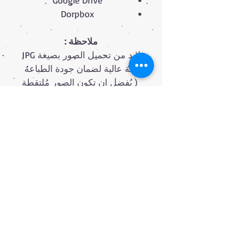
Google Drive
Dorpbox
ملاحظة :
لابد من تحميل الصور بصيغة JPG
بدقة عالية لضمان جودة الطباعة
( يُفضل ان تكون الصور مُلتقطة
بإستخدام كاميرا احترافية )
تمارا: قسم فاتورتك على 3 دفعات بدون فوائد
ادفع جزء من المبلغ الآن والباقي على حسب خطة الدفع ,
بدون فوائد ورسوم خفيفة!
0599503802